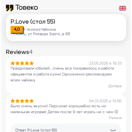
P.Love (стол 55)
4,0
4 reviews
Чайхона
•
г Казань, ул Рихарда Зорге, д 66
Reviews
4
23.05.2026 в 18:33
Праздновали юбилей , очень все понравилось и
работа
официантов и работа кухни Однозначно
рекомендуем
всем чайхану
Диляра
04.01.2025 в 14:56
Было очень вкусно! Персонал хороший!но есть но
маленькая игровая! Детям после 9 лет играть не
с чем 😔
Ралина
Ответ
P.Love (стол 55)