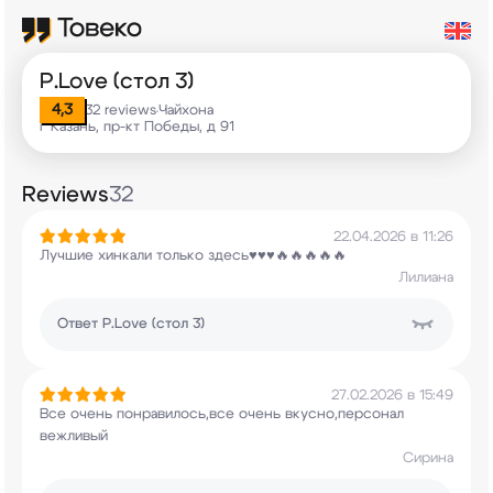
P.Love (стол 3)
4,3
32 reviews
Чайхона
•
г Казань, пр-кт Победы, д 91
Reviews
32
22.04.2026 в 11:26
Лучшие хинкали только здесь♥️♥️♥️🔥🔥🔥🔥🔥
Лилиана
Ответ
P.Love (стол 3)
27.02.2026 в 15:49
Все очень понравилось,все очень вкусно,персонал
вежливый
Сирина