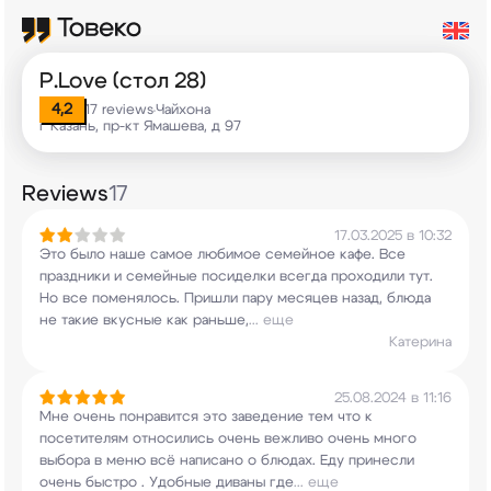
P.Love (стол 28)
4,2
17 reviews
Чайхона
•
г Казань, пр-кт Ямашева, д 97
Reviews
17
17.03.2025 в 10:32
Это было наше самое любимое семейное кафе. Все
праздники и семейные посиделки всегда проходили
тут.
Но все поменялось. Пришли пару месяцев
назад, блюда
не такие вкусные как раньше,
...
еще
Катерина
25.08.2024 в 11:16
Мне очень понравится это заведение тем что к
посетителям относились очень вежливо очень
много
выбора в меню всё написано о блюдах. Еду
принесли
очень быстро . Удобные диваны где
...
еще