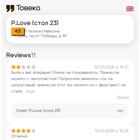
P.Love (стол 23)
4,5
11 reviews
Чайхона
•
г Казань, пр-кт Победы, д 91
Reviews
11
30.03.2026 в 14:27
Была у вас впервые! Очень не
понравилось. Принесли
мохито с пенопластом!
Попросила заменить сок на
цитрусовый, принесли
этот же мохито но с фруктами ( не
стали
...
еще
Элина
Ответ
P.Love (стол 23)
13.03.2026 в 16:26
Отлично