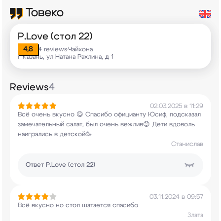
P.Love (стол 22)
4,8
4 reviews
Чайхона
•
г Казань, ул Натана Рахлина, д 1
Reviews
4
02.03.2025 в 11:29
Всё очень вкусно 😋 Спасибо официанту Юсиф,
подсказал
замечательный салат, был очень
вежлив😊 Дети вдоволь
наигрались в детской🥳
Станислав
Ответ
P.Love (стол 22)
03.11.2024 в 09:57
Всё вкусно но стол шатается спасибо
Злата