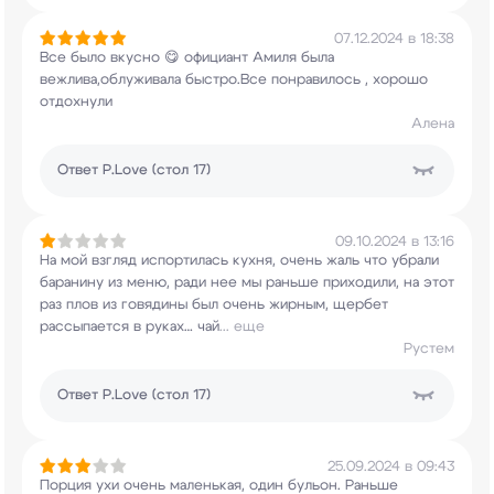
07.12.2024 в 18:38
Все было вкусно 😋 официант Амиля была
вежлива,облуживала быстро.Все понравилось ,
хорошо
отдохнули
Алена
Ответ
P.Love (стол 17)
09.10.2024 в 13:16
На мой взгляд испортилась кухня, очень жаль что
убрали
баранину из меню, ради нее мы раньше
приходили, на этот
раз плов из говядины был
очень жирным, щербет
рассыпается в руках… чай
...
еще
Рустем
Ответ
P.Love (стол 17)
25.09.2024 в 09:43
Порция ухи очень маленькая, один бульон. Раньше