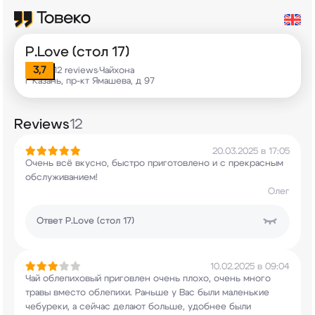
P.Love (стол 17)
3,7
12 reviews
Чайхона
•
г Казань, пр-кт Ямашева, д 97
Reviews
12
20.03.2025 в 17:05
Очень всё вкусно, быстро приготовлено и с
прекрасным
обслуживанием!
Олег
Ответ
P.Love (стол 17)
10.02.2025 в 09:04
Чай облепиховый приговлен очень плохо, очень
много
травы вместо облепихи. Раньше у Вас были
маленькие
чебуреки, а сейчас делают больше,
удобнее были