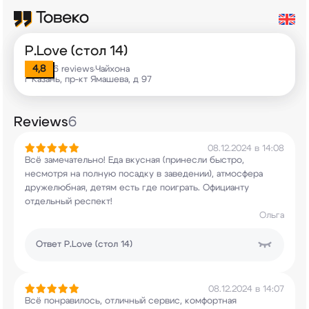
P.Love (стол 14)
4,8
6 reviews
Чайхона
•
г Казань, пр-кт Ямашева, д 97
Reviews
6
08.12.2024 в 14:08
Всё замечательно! Еда вкусная (принесли быстро,
несмотря на полную посадку в заведении),
атмосфера
дружелюбная, детям есть где поиграть.
Официанту
отдельный респект!
Ольга
Ответ
P.Love (стол 14)
08.12.2024 в 14:07
Всё понравилось, отличный сервис, комфортная