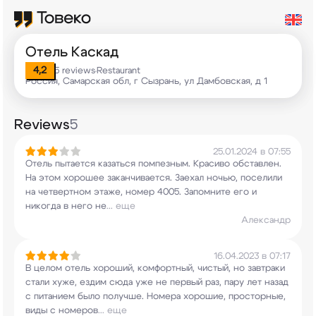
Отель Каскад
4,2
5 reviews
Restaurant
•
Россия, Самарская обл, г Сызрань, ул Дамбовская, д 1
Reviews
5
25.01.2024 в 07:55
Отель пытается казаться помпезным. Красиво
обставлен.
На этом хорошее заканчивается.
Заехал ночью, поселили
на четвертном этаже,
номер 4005. Запомните его и
никогда в него не
...
еще
Александр
16.04.2023 в 07:17
В целом отель хороший, комфортный, чистый, но
завтраки
стали хуже, ездим сюда уже не первый
раз, пару лет назад
с питанием было получше.
Номера хорошие, просторные,
виды с номеров
...
еще