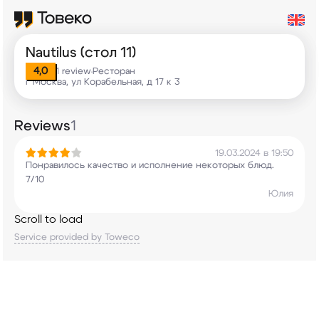
Nautilus (стол 11)
4,0
1 review
Ресторан
•
г Москва, ул Корабельная, д 17 к 3
Reviews
1
19.03.2024 в 19:50
Понравилось качество и исполнение некоторых
блюд.
7/10
Юлия
Scroll to load
Service provided by Toweco