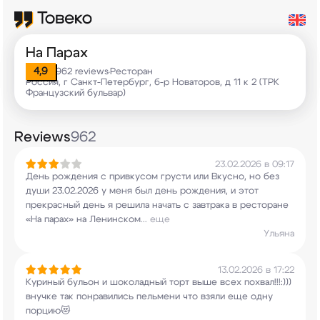
На Парах
4,9
962 reviews
Ресторан
•
Россия, г Санкт-Петербург, б-р Новаторов, д 11 к 2 (ТРК
Французский бульвар)
Reviews
962
23.02.2026 в 09:17
День рождения с привкусом грусти или Вкусно, но
без
души 23.02.2026 у меня был день рождения,
и этот
прекрасный день я решила начать с
завтрака в ресторане
«На парах» на Ленинском
...
еще
Ульяна
13.02.2026 в 17:22
Куриный бульон и шоколадный торт выше всех
похвал!!!:)))
внучке так понравились пельмени
что взяли еще одну
порцию😻