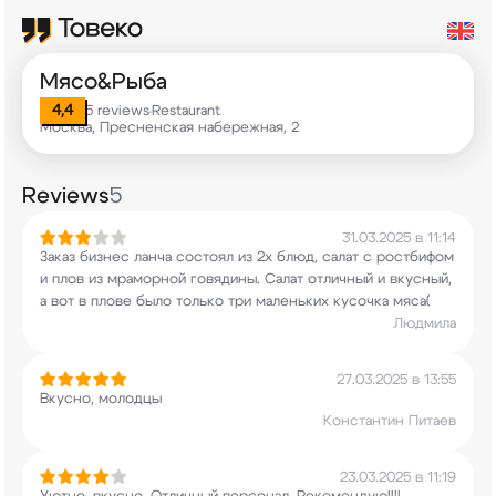
Мясо&Рыба
4,4
5 reviews
Restaurant
•
Москва, Пресненская набережная, 2
Reviews
5
31.03.2025 в 11:14
Заказ бизнес ланча состоял из 2х блюд, салат с
ростбифом
и плов из мраморной говядины. Салат
отличный и вкусный,
а вот в плове было только
три маленьких кусочка мяса(
Людмила
27.03.2025 в 13:55
Вкусно, молодцы
Константин Питаев
23.03.2025 в 11:19