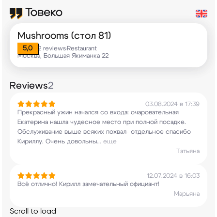
Mushrooms (стол 81)
5,0
2 reviews
Restaurant
•
Москва, Большая Якиманка 22
Reviews
2
03.08.2024 в 17:39
Прекрасный ужин начался со входа: очаровательная
Екатерина нашла чудесное место при полной
посадке.
Обслуживание выше всяких похвал-
отдельное спасибо
Кириллу. Очень довольны
...
еще
Татьяна
12.07.2024 в 16:03
Всё отлично! Кирилл замечательный официант!
Марьяна
Scroll to load