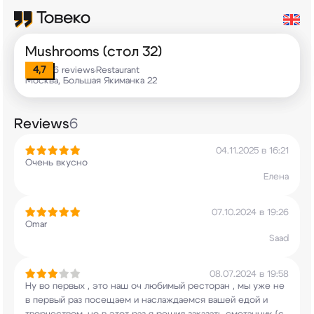
Mushrooms (стол 32)
4,7
6 reviews
Restaurant
•
Москва, Большая Якиманка 22
Reviews
6
04.11.2025 в 16:21
Очень вкусно
Елена
07.10.2024 в 19:26
Omar
Saad
08.07.2024 в 19:58
Ну во первых , это наш оч любимый ресторан , мы
уже не
в первый раз посещаем и наслаждаемся
вашей едой и