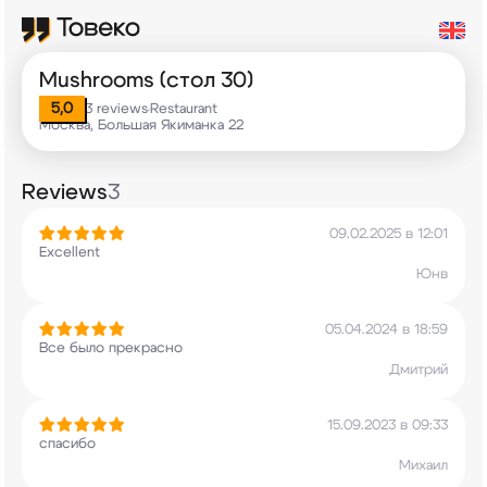
Mushrooms (стол 30)
5,0
3 reviews
Restaurant
•
Москва, Большая Якиманка 22
Reviews
3
09.02.2025 в 12:01
Excellent
Юнв
05.04.2024 в 18:59
Все было прекрасно
Дмитрий
15.09.2023 в 09:33
спасибо
Михаил