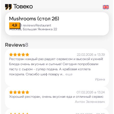
Mushrooms (стол 26)
4,9
8 reviews
Restaurant
•
Москва, Большая Якиманка 22
Reviews
8
22.02.2026 в 13:39
Ресторан каждый раз радует сервисом и высокой
кухней!
Блюда очень вкусные и сытные! Сегодня
попробовали
пасту с сыром - супер подача. А
крабовая котлета
покорила. Спасибо шеф повару и
...
еще
Ирина
07.02.2026 в 13:24
Хороший ресторан, очень вкусная еда и отличный
сервис
Антон Зеленкевич