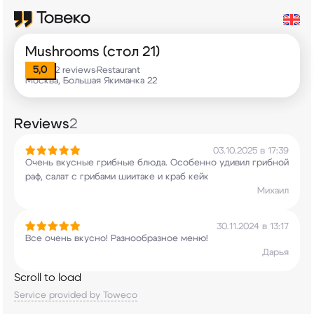
Mushrooms (стол 21)
5,0
2 reviews
Restaurant
•
Москва, Большая Якиманка 22
Reviews
2
03.10.2025 в 17:39
Очень вкусные грибные блюда. Особенно удивил
грибной
раф, салат с грибами шиитаке и краб
кейк
Михаил
30.11.2024 в 13:17
Все очень вкусно! Разнообразное меню!
Дарья
Scroll to load
Service provided by Toweco