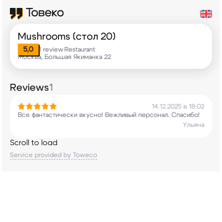
Mushrooms (стол 20)
5,0
1 review
Restaurant
•
Москва, Большая Якиманка 22
Reviews
1
14.12.2025 в 18:02
Все фантастически вкусно! Вежливый персонал.
Спасибо!
Ульяна
Scroll to load
Service provided by Toweco