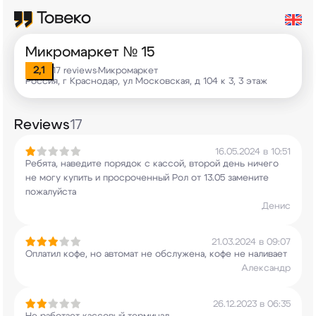
Микромаркет № 15
2,1
17 reviews
Микромаркет
•
Россия, г Краснодар, ул Московская, д 104 к 3, 3 этаж
Reviews
17
16.05.2024 в 10:51
Ребята, наведите порядок с кассой, второй день
ничего
не могу купить и просроченный Рол от
13.05 замените
пожалуйста
Денис
21.03.2024 в 09:07
Оплатил кофе, но автомат не обслужена, кофе не
наливает
Александр
26.12.2023 в 06:35