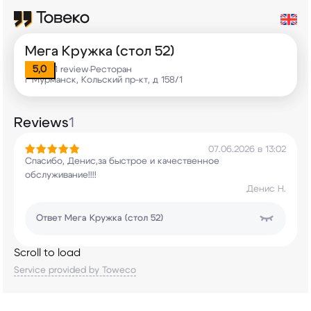
Мега Кружка (стол 52)
5,0
1 review
Ресторан
•
г Мурманск, Кольский пр-кт, д 158/1
Reviews
1
07.06.2026 в 13:02
Спасибо, Денис,за быстрое и качественное
обслуживание!!!!
Денис Н.
Ответ
Мега Кружка (стол 52)
Scroll to load
Service provided by Toweco