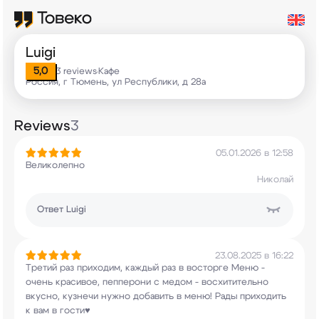
Luigi
5,0
3 reviews
Кафе
•
Россия, г Тюмень, ул Республики, д 28а
Reviews
3
05.01.2026 в 12:58
Великолепно
Николай
Ответ
Luigi
23.08.2025 в 16:22
Третий раз приходим, каждый раз в восторге Меню
-
очень красивое, пепперони с медом -
восхитительно
вкусно, кузнечи нужно добавить в
меню! Рады приходить
к вам в гости♥️