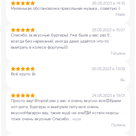
26.05.2023 в 14:10
Миленькая обстановочка прикольная музыка ,
советую :)
Майя
25.05.2023 в 15:07
Спасибо за вкусные бургеры! Уже была у вас раз 5
,
всегда без нареканий, иногда даже удаётся
что-то
выиграть в колесе фортуны)))
Татьяна
25.05.2023 в 13:09
Всё круто 👍
Ян
24.05.2023 в 19:01
Просто вау! Второй раз у вас и очень вкусно
все😍Брали
хот-доги, бургеры и выиграли
питу-все очень
вкусноМакарон вау, такие ещё не
ели🥰И кстати морсы
тоже очень вкусные Спасибо
...
еще
Полина