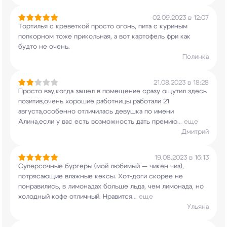
02.09.2023 в 12:07
Тортилья с креветкой просто огонь, пита с
куриным
попкорном тоже прикольная, а вот
картофель фри как
будто не очень.
Полинка
21.08.2023 в 18:28
Просто вау,когда зашел в помещение сразу ощутил
здесь
позитив,очень хорошие работницы работали
21
августа,особенно отличилась девушка по имени
Алина,если у вас есть возможность дать премию
...
еще
Дмитрий
19.08.2023 в 16:13
Суперсочные бургеры (мой любимый — чикен чиз),
потрясающие влажные кексы. Хот-доги скорее не
понравились, в лимонадах больше льда, чем
лимонада, но
холодный кофе отличный. Нравится
...
еще
Ульяна