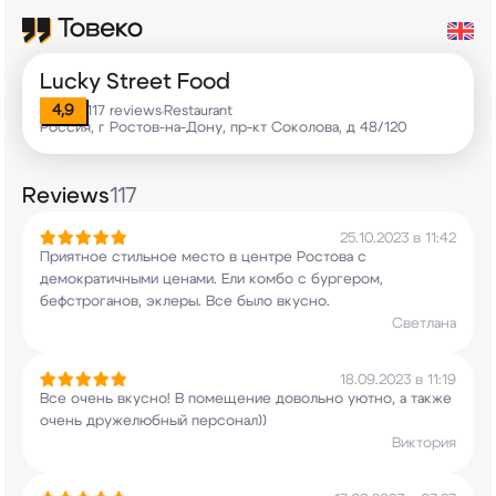
Lucky Street Food
4,9
117 reviews
Restaurant
•
Россия, г Ростов-на-Дону, пр-кт Соколова, д 48/120
Reviews
117
25.10.2023 в 11:42
Приятное стильное место в центре Ростова с
демократичными ценами. Ели комбо с бургером,
бефстроганов, эклеры. Все было вкусно.
Светлана
18.09.2023 в 11:19
Все очень вкусно! В помещение довольно уютно, а
также
очень дружелюбный персонал))
Виктория