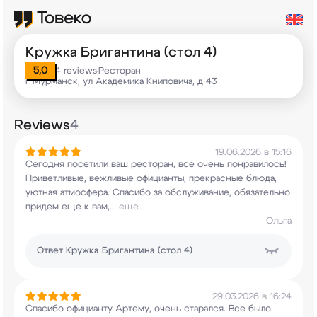
Кружка Бригантина (стол 4)
5,0
4 reviews
Ресторан
•
г Мурманск, ул Академика Книповича, д 43
Reviews
4
19.06.2026 в 15:16
Сегодня посетили ваш ресторан, все очень
понравилось!
Приветливые, вежливые официанты,
прекрасные блюда,
уютная атмосфера. Спасибо за
обслуживание, обязательно
придем еще к вам,
...
еще
Ольга
Ответ
Кружка Бригантина (стол 4)
29.03.2026 в 16:24
Спасибо официанту Артему, очень старался. Все
было