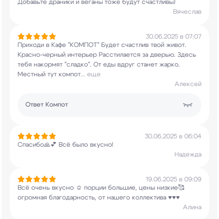
Добавьте драники и веганы тоже будут
счастливы)
Вячеслав
30.06.2025 в 07:07
Приходи в Кафе "КОМПОТ" Будет счастлив твой
живот.
Красно-черный интерьер Расстилается за
дверью. Здесь
тебя накормят "сладко". От еды
вдруг станет жарко.
Местный тут компот
...
еще
Алексей
Ответ
Компот
30.06.2025 в 06:04
Спасибо🙏💕 Всё было вкусно!
Надежда
19.06.2025 в 09:09
Всё очень вкусно ☺️ порции большие, цены
низкие🥰
огромная благодарность, от нашего
коллектива ♥️♥️♥️
Алина