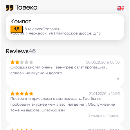
Компот
4,8
46 reviews
Столовая
•
Россия, г Черкесск, ул Пятигорское шоссе, д 13
Reviews
46
06.06.2026 в 08:55
Окрошка кислая очень , венигред салат пропавший
,
совсем не вкусно и дорого
А
21.01.2026 в 12:03
Постоянно приезжаем к вам покушать. Где бы не
пробовали, вкуснее чем у вас, нигде нет.
Обслуживание
тоже на высоте. Спасибо вам.
Татьяна и Солтан