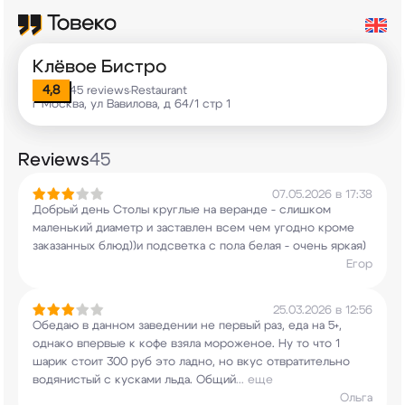
Клёвое Бистро
4,8
45 reviews
Restaurant
•
г Москва, ул Вавилова, д 64/1 стр 1
Reviews
45
07.05.2026 в 17:38
Добрый день Столы круглые на веранде - слишком
маленький диаметр и заставлен всем чем угодно
кроме
заказанных блюд))и подсветка с пола белая
- очень яркая)
Егор
25.03.2026 в 12:56
Обедаю в данном заведении не первый раз, еда на
5+,
однако впервые к кофе взяла мороженое. Ну
то что 1
шарик стоит 300 руб это ладно, но вкус
отвратительно
водянистый с кусками льда. Общий
...
еще
Ольга