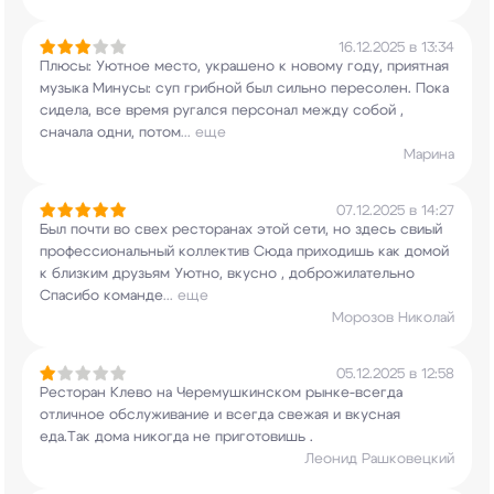
16.12.2025 в 13:34
Плюсы: Уютное место, украшено к новому году,
приятная
музыка Минусы: суп грибной был сильно
пересолен. Пока
сидела, все время ругался
персонал между собой ,
сначала одни, потом
...
еще
Марина
07.12.2025 в 14:27
Был почти во свех ресторанах этой сети, но здесь
свиый
профессиональный коллектив Сюда
приходишь как домой
к близким друзьям Уютно,
вкусно , доброжилательно
Спасибо команде
...
еще
Морозов Николай
05.12.2025 в 12:58
Ресторан Клево на Черемушкинском рынке-всегда
отличное обслуживание и всегда свежая и вкусная
еда.Так дома никогда не приготовишь .
Леонид Рашковецкий