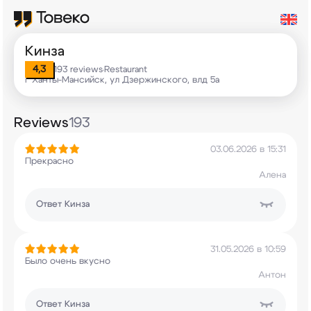
Кинза
4,3
193 reviews
Restaurant
•
г Ханты-Мансийск, ул Дзержинского, влд 5а
Reviews
193
03.06.2026 в 15:31
Прекрасно
Алена
Ответ
Кинза
31.05.2026 в 10:59
Было очень вкусно
Антон
Ответ
Кинза