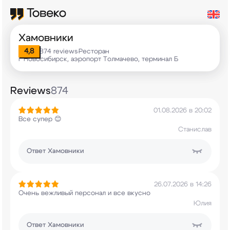
Хамовники
4,8
874 reviews
Ресторан
•
г Новосибирск, аэропорт Толмачево, терминал Б
Reviews
874
01.08.2026 в 20:02
Все супер 😊
Станислав
Ответ
Хамовники
26.07.2026 в 14:26
Очень вежливый персонал и все вкусно
Юлия
Ответ
Хамовники