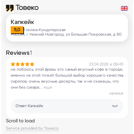
Капкейк
5,0
1 review
Кондитерская
•
Россия, г Нижний Новгород, ул Большая Покровская, д 60
Reviews
1
23.04.2026 в 09:45
не побоюсь этой фразы это самый вкусный кофе в
городе,
именно на этой точке!! большой выбор
хорошего качества
сиропов, очень вкусные
десерты, так и не скажешь, что
они без сахара.
...
еще
наталья
Ответ
Капкейк
Scroll to load
Service provided by Toweco