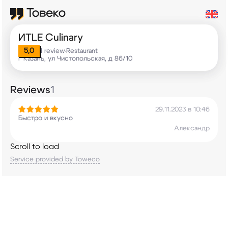
ИТLE Culinary
5,0
1 review
Restaurant
•
г Казань, ул Чистопольская, д 86/10
Reviews
1
29.11.2023 в 10:46
Быстро и вкусно
Александр
Scroll to load
Service provided by Toweco