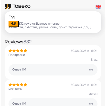
I’M
4,8
832 reviews
Быстро питание
•
Казахстан, г Астана, район Есиль, пр-кт Сарыарка, д 9Д
Reviews
832
30.06.2025 в 16:04
Прекрасно
Влад
Ответ
I’M
30.06.2025 в 16:04
мак тема
артем
Ответ
I’M