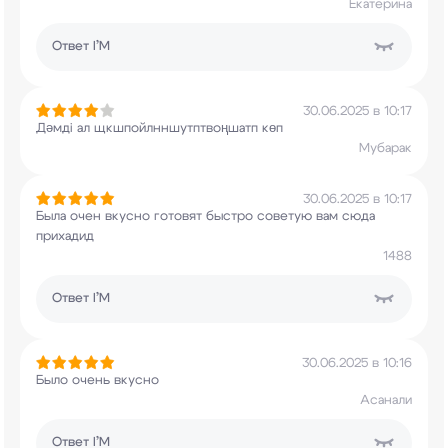
Екатерина
Ответ
I’M
30.06.2025 в 10:17
Дәмді ал щкшпойлнншутптвоңшатп көп
Мубарак
30.06.2025 в 10:17
Была очен вкусно готовят быстро советую вам сюда
прихадид
1488
Ответ
I’M
30.06.2025 в 10:16
Было очень вкусно
Асанали
Ответ
I’M