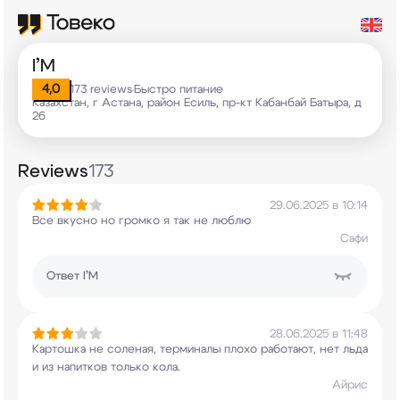
I’M
4,0
173 reviews
Быстро питание
•
Казахстан, г Астана, район Есиль, пр-кт Кабанбай Батыра, д
26
Reviews
173
29.06.2025 в 10:14
Все вкусно но громко я так не люблю
Сафи
Ответ
I’M
28.06.2025 в 11:48
Картошка не соленая, терминалы плохо работают,
нет льда
и из напитков только кола.
Айрис