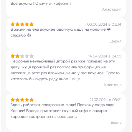
Всё вкусно ! Отличная кофейня !
Анастасия
06.06.2024 в 03:34
В жизни не ела вкуснее овсяную кашу на молочке
❤️
спасибо 👍
Дарья
14.04.2024 в 04:55
Персонал неулыбчивый ,второй раз уже попадаю на
эту
девушку ,в прошлый раз попросила приборы
,их не
вложили ,в этот раз вложили ,меню у вас
вкусное .Просто
хотелось бы видеть радушное
...
еще
Кристина
21.03.2024 в 08:21
Здесь работают прекрасные люди! Прихожу сюда
ради
Ксении! Всегда приготовит вкусный кофе и
подарит
хорошее настроение на весь день!
Елена