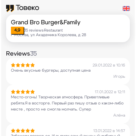
Grand Bro Burger&Family
4,9
35 reviews
Restaurant
•
г Москва, ул Академика Королева, д 28
Reviews
35
29.01.2022 в 10:16
Очень вкусные бургеры, доступная цена
Игорь
17.01.2022 в 12:11
Место-огонь! Творческая атмосфера. Приветливые
ребята.Я в восторге. Первый раз пишу отзыв о
каком-либо
месте , просто не смогла молчать.
Супер
Алёна
13.01.2022 в 14:57