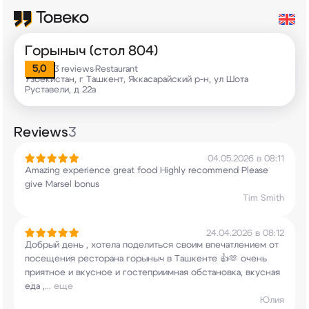
Горыныч (стол 804)
5,0
3 reviews
Restaurant
•
Узбекистан, г Ташкент, Яккасарайский р-н, ул Шота
Руставели, д 22a
Reviews
3
04.05.2026 в 08:11
Amazing experience great food Highly recommend
Please
give Marsel bonus
Tim Smith
24.04.2026 в 08:12
Добрый день , хотела поделиться своим
впечатлением от
посещения ресторана горыныч в
Ташкенте 👍🫶 очень
приятное и вкусное и
гостеприимная обстановка, вкусная
еда ,
...
еще
Юлия