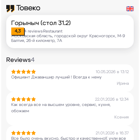
Горыныч (стол 31.2)
4,3
4 reviews
Restaurant
•
Московская область, городской округ Красногорск, М-9
Балтия, 26-й километр, 7А
Reviews
4
10.05.2026 в 13:12
Официант Джаваншир лучший ! Всегда к нему
Ирина
22.01.2026 в 12:34
Как всегда все на высшем уровне, сервис, кухня,
обожаем
Ксения
21.01.2026 в 16:37
Все было очень вкусно, быстро и качественно!(
учли все