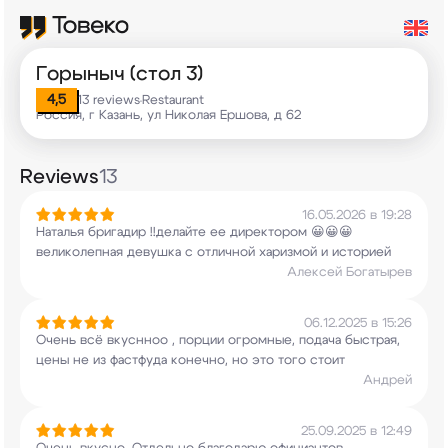
Горыныч (стол 3)
4,5
13 reviews
Restaurant
•
Россия, г Казань, ул Николая Ершова, д 62
Reviews
13
16.05.2026 в 19:28
Наталья бригадир !!делайте ее директором
😀😀😀
великолепная девушка с отличной харизмой
и историей
Алексей Богатырев
06.12.2025 в 15:26
Очень всё вкуснноо , порции огромные, подача
быстрая,
цены не из фастфуда конечно, но это
того стоит
Андрей
25.09.2025 в 12:49