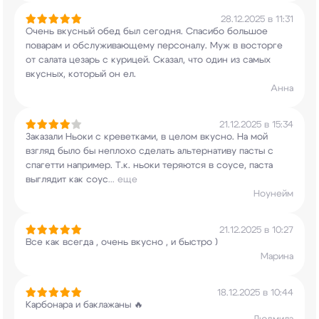
28.12.2025 в 11:31
Очень вкусный обед был сегодня. Спасибо большое
поварам и обслуживающему персоналу. Муж в
восторге
от салата цезарь с курицей. Сказал,
что один из самых
вкусных, который он ел.
Анна
21.12.2025 в 15:34
Заказали Ньоки с креветками, в целом вкусно. На
мой
взгляд было бы неплохо сделать
альтернативу пасты с
спагетти например. Т.к.
ньоки теряются в соусе, паста
выглядит как соус
...
еще
Ноунейм
21.12.2025 в 10:27
Все как всегда , очень вкусно , и быстро )
Марина
18.12.2025 в 10:44
Карбонара и баклажаны 🔥