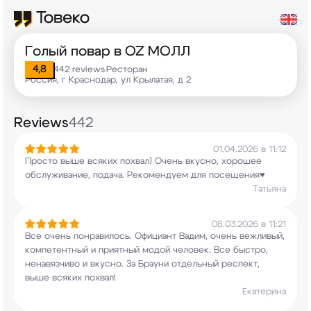
Голый повар в OZ МОЛЛ
4,8
442 reviews
Ресторан
•
Россия, г Краснодар, ул Крылатая, д 2
Reviews
442
01.04.2026 в 11:12
Просто выше всяких похвал) Очень вкусно, хорошее
обслуживание, подача. Рекомендуем для
посещения♥️
Татьяна
08.03.2026 в 11:21
Все очень понравилось. Официант Вадим, очень
вежливый,
компетентный и приятный модой
человек. Все быстро,
ненавязчиво и вкусно. За
Брауни отдельный респект,
выше всяких похвал!
Екатерина