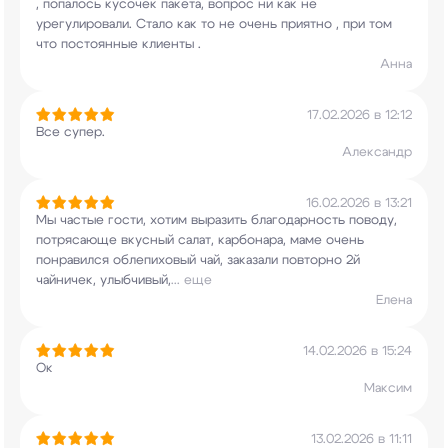
, попалось кусочек пакета, вопрос ни
как не
урегулировали. Стало как то не очень
приятно , при том
что постоянные клиенты .
Анна
17.02.2026 в 12:12
Все супер.
Александр
16.02.2026 в 13:21
Мы частые гости, хотим выразить благодарность
поводу,
потрясающе вкусный салат, карбонара,
маме очень
понравился облепиховый чай, заказали
повторно 2й
чайничек, улыбчивый,
...
еще
Елена
14.02.2026 в 15:24
Ок
Максим
13.02.2026 в 11:11