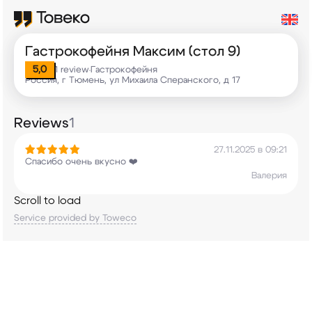
Гастрокофейня Максим (стол 9)
5,0
1 review
Гастрокофейня
•
Россия, г Тюмень, ул Михаила Сперанского, д 17
Reviews
1
27.11.2025 в 09:21
Спасибо очень вкусно ❤️
Валерия
Scroll to load
Service provided by Toweco