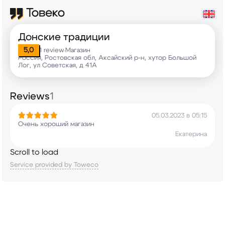
Донские традиции
5,0
1 review
Магазин
•
Россия, Ростовская обл, Аксайский р-н, хутор Большой
Лог, ул Советская, д 41А
Reviews
1
05.03.2023 в 05:15
Очень хороший магазин
Екатерина
Scroll to load
Service provided by Toweco