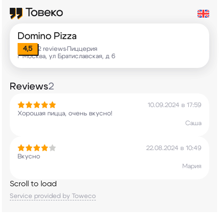
Domino Pizza
4,5
2 reviews
Пиццерия
•
г Москва, ул Братиславская, д 6
Reviews
2
10.09.2024 в 17:59
Хорошая пицца, очень вкусно!
Саша
22.08.2024 в 10:49
Вкусно
Мария
Scroll to load
Service provided by Toweco