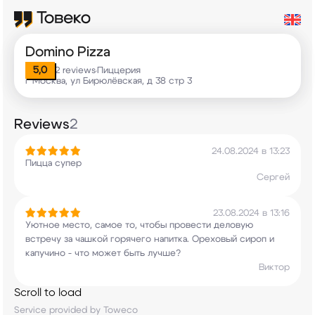
Domino Pizza
5,0
2 reviews
Пиццерия
•
г Москва, ул Бирюлёвская, д 38 стр 3
Reviews
2
24.08.2024 в 13:23
Пицца супер
Сергей
23.08.2024 в 13:16
Уютное место, самое то, чтобы провести деловую
встречу за чашкой горячего напитка. Ореховый
сироп и
капучино - что может быть лучше?
Виктор
Scroll to load
Service provided by Toweco