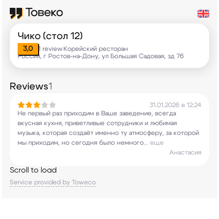
Чико (стол 12)
3,0
1 review
Корейский ресторан
•
Россия, г Ростов-на-Дону, ул Большая Садовая, зд 76
Reviews
1
31.01.2026 в 12:24
Не первый раз приходим в Ваше заведение, всегда
вкусная кухня, приветливые сотрудники и любимая
музыка, которая создаёт именно ту атмосферу, за
которой
мы приходим, но сегодня было немного
...
еще
Анастасия
Scroll to load
Service provided by Toweco