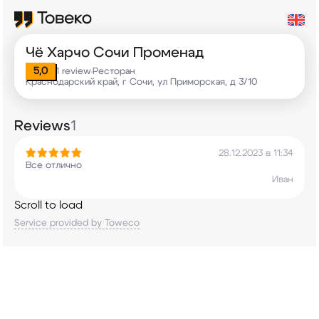
Чё Харчо Сочи Променад
5,0
1 review
Ресторан
•
Краснодарский край, г Сочи, ул Приморская, д 3/10
Reviews
1
28.12.2023 в 11:34
Все отлично
Иван
Scroll to load
Service provided by Toweco