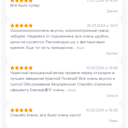
17.07.2024 в 14:24
Всё было супер
Данил
25.03.2024 в 12:41
Ооооооооооооочень вкусно, ооооооогромный
гранд-
чебурек. Недалеко от подъемника, все
очень удобно,
цены не кусаются. Рекомендую шу с
фисташковым
кремом. Еще тут есть прекрасное
...
еще
Артём
10.02.2024 в 18:56
Чудесный прощальный вечер провели перед отъездом
в
лучшем заведении Красной Поляны!!! Всё очень
вкусно и
сытно) Обслуживание безупречное!
Спасибо огромное
официанту Елене🙏🏽🩷 очень
...
еще
Олеся
10.02.2024 в 18:06
Спасибо Елене, все было очень круто!
Иван