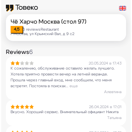
Чё Харчо Москва (стол 97)
4,5
6 reviews
Restaurant
•
г Москва, ул Крымский Вал, д 9 с2
Reviews
6
20.05.2024 в 17:43
К сожалению, обслуживание оставило желать
лучшего.
Хотела приятно провести вечер на
летней веранде.
Прошла через главный вход, мне
сообщили, что меня
встретят. Постояла в поисках
...
еще
Алевтина
26.04.2024 в 17:01
Вкусно. Хороший сервис. Внимательный официант
Никита
Татьяна