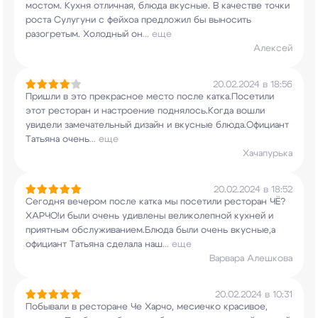
мостом. Кухня отличная, блюда вкусные. В
качестве точки
роста Сулугуни с фейхоа
предложил бы выносить
разогретым. Холодный он
...
еще
Алексей
20.02.2024 в 18:56
Пришли в это прекрасное место после
катка.Посетили
этот ресторан и настроение
поднялось.Когда вошли
увидели замечательный
дизайн и вкусные блюда.Официант
Татьяна очень
...
еще
Хачапурька
20.02.2024 в 18:52
Сегодня вечером после катка мы посетили ресторан
ЧЁ?
ХАРЧО!и были очень удивлены великолепной
кухней и
приятным обслуживанием.Блюда были
очень вкусные,а
официант Татьяна сделала наш
...
еще
Варвара Алешкова
20.02.2024 в 10:31
Побывали в ресторане Че Харчо, месиечко
красивое,