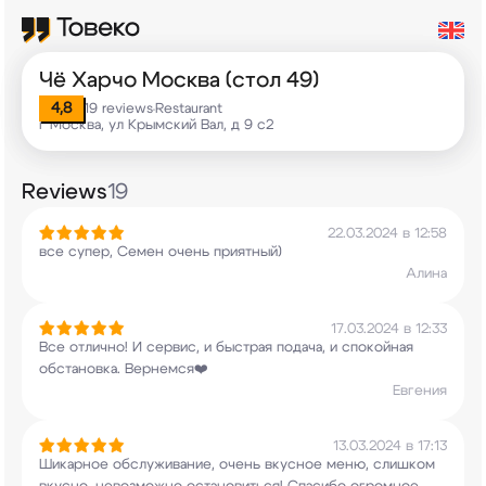
Чё Харчо Москва (стол 49)
4,8
19 reviews
Restaurant
•
г Москва, ул Крымский Вал, д 9 с2
Reviews
19
22.03.2024 в 12:58
все супер, Семен очень приятный)
Алина
17.03.2024 в 12:33
Все отлично! И сервис, и быстрая подача, и
спокойная
обстановка. Вернемся❤️
Евгения
13.03.2024 в 17:13
Шикарное обслуживание, очень вкусное меню,
слишком