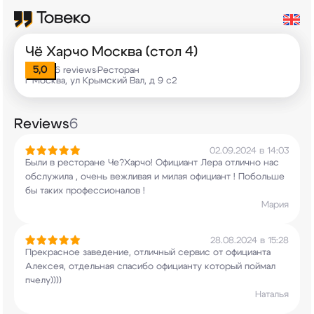
Чё Харчо Москва (стол 4)
5,0
6 reviews
Ресторан
•
г Москва, ул Крымский Вал, д 9 с2
Reviews
6
02.09.2024 в 14:03
Были в ресторане Че?Харчо! Официант Лера отлично
нас
обслужила , очень вежливая и милая официант
! Побольше
бы таких профессионалов !
Мария
28.08.2024 в 15:28
Прекрасное заведение, отличный сервис от
официанта
Алексея, отдельная спасибо официанту
который поймал
пчелу))))
Наталья