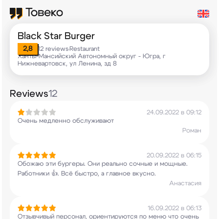
Black Star Burger
2,8
12 reviews
Restaurant
•
Ханты-Мансийский Автономный округ - Югра, г
Нижневартовск, ул Ленина, зд 8
Reviews
12
24.09.2022 в 09:12
Очень медленно обслуживают
Роман
20.09.2022 в 06:15
Обожаю эти бургеры. Они реально сочные и мощные.
Работники 👍. Всё быстро, а главное вкусно.
Анастасия
16.09.2022 в 06:13
Отзывчивый персонал, ориентируются по меню что
очень