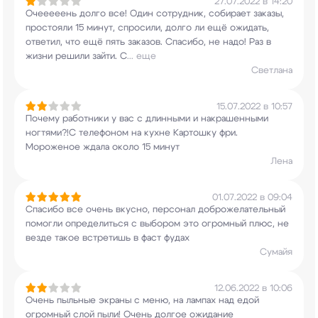
27.07.2022 в 14:20
Очееееень долго все! Один сотрудник, собирает
заказы,
простояли 15 минут, спросили, долго ли
ещё ожидать,
ответил, что ещё пять заказов.
Спасибо, не надо! Раз в
жизни решили зайти. С
...
еще
Светлана
15.07.2022 в 10:57
Почему работники у вас с длинными и накрашенными
ногтями?!С телефоном на кухне Картошку фри.
Мороженое ждала около 15 минут
Лена
01.07.2022 в 09:04
Спасибо все очень вкусно, персонал
доброжелательный
помогли определиться с выбором
это огромный плюс, не
везде такое встретишь в
фаст фудах
Сумайя
12.06.2022 в 10:06
Очень пыльные экраны с меню, на лампах над едой
огромный слой пыли! Очень долгое ожидание