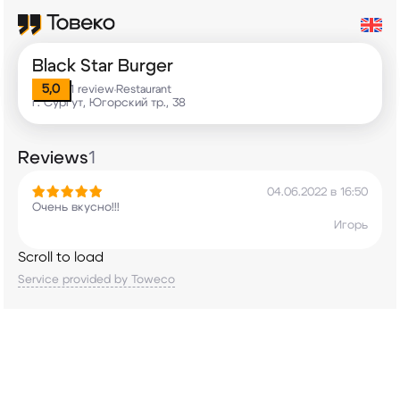
Black Star Burger
5,0
1 review
Restaurant
•
г. Сургут, Югорский тр., 38
Reviews
1
04.06.2022 в 16:50
Очень вкусно!!!
Игорь
Scroll to load
Service provided by Toweco