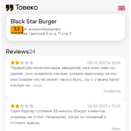
Black Star Burger
3,3
24 reviews
Restaurant
•
г Москва, Цветной б-р, д 11 стр 2
Reviews
24
08.04.2023 в 16:24
Первый раз посетили ваше заведение, муж взял
пиво на
разлив , оно оказалось кислым, сказали
персоналу на что
они сказали что не может
такого быть , но с стакана пахло
кислым не
...
еще
Изабелла
08.04.2023 в 15:24
Один бургер готовили 23 минуты. Вокруг клиентов
очередь не стоит. Нездорово, когда ты голодный
и
столько ждешь
Иван