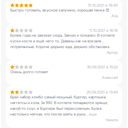
31.10.2021 в 18:46
Быстро готовить, вкусное капучино, хорошая пенка
😍
Аза
11.10.2021 в 16:19
Более года не заезжал сюда. Заехал и пожалел. В
котлете
куски кости и ещё чего то. Диваны как
на вокзале ,
потрепанные. Короче дерьмо еда,
дерьмо обстановка
Артур
30.09.2021 в 15:22
Очень долго готовят
Алексей
25.09.2021 в 13:49
Брал набор комбо самый мощный, бургер, картошка,
наггетсы и кола. За 550. В котлете попадаются
хрящи,
какой-то соус в бургере был пересоленым.
Булка
настолько мягкая, что после взять в руки
...
еще
Никита