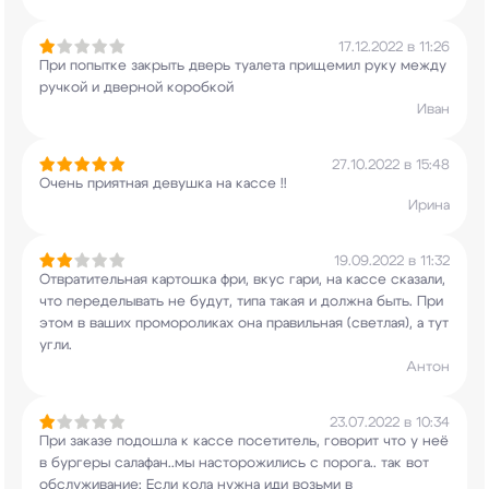
17.12.2022 в 11:26
При попытке закрыть дверь туалета прищемил руку
между
ручкой и дверной коробкой
Иван
27.10.2022 в 15:48
Очень приятная девушка на кассе !!
Ирина
19.09.2022 в 11:32
Отвратительная картошка фри, вкус гари, на кассе
сказали,
что переделывать не будут, типа такая
и должна быть. При
этом в ваших промороликах
она правильная (светлая), а тут
угли.
Антон
23.07.2022 в 10:34
При заказе подошла к кассе посетитель, говорит
что у неё
в бургеры салафан..мы насторожились с
порога.. так вот
обслуживание: Если кола нужна
иди возьми в