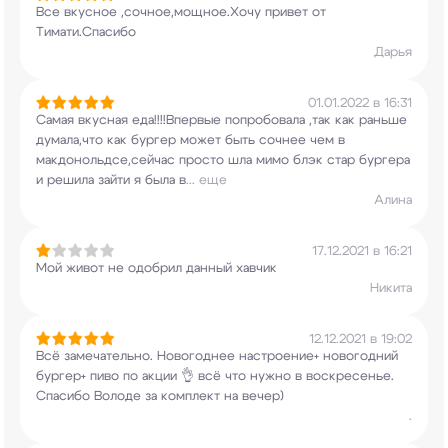
Все вкусное ,сочное,мощное.Хочу привет от
Тимати.Спасибо
Дарья
01.01.2022 в 16:31
Самая вкусная еда!!!!Впервые попробовала ,так
как раньше
думала,что как бургер может быть
сочнее чем в
макдонольдсе,сейчас просто шла
мимо блэк стар бургера
и решила зайти я была в
...
еще
Алина
17.12.2021 в 16:21
Мой живот не одобрил данный хавчик
Никита
12.12.2021 в 19:02
Всё замечательно. Новогоднее настроение+
новогодний
бургер+ пиво по акции 👌 всё что
нужно в воскресенье.
Спасибо Володе за комплект
на вечер)
.