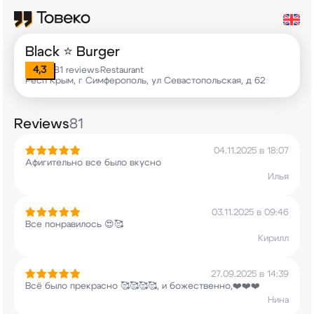
Black ⭐️ Burger
4,3
81 reviews
Restaurant
•
Респ Крым, г Симферополь, ул Севастопольская, д 62
Reviews
81
04.11.2025 в 18:07
Афигительно все было вкусно
Илья
03.11.2025 в 09:46
Все понравилось 😍🥰
Кирилл
27.09.2025 в 14:39
Всё было прекрасно 🥰🥰🥰🥰, и
божественно,❤️❤️❤️
Нина